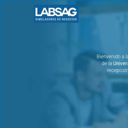
Bienvenido a l
de la
Univer
recepción