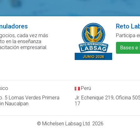
imuladores
Reto La
egocios, cada vez más
Participa e
to en la enseñanza
itación empresarial.
Bases e 
ico
Perú
o. 5 Lomas Verdes Primera
Jr. Echenique 219, Oficina 50
ón Naucalpan
17
© Michelsen Labsag Ltd.
2026