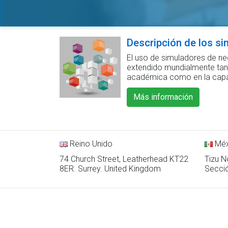
Descripción de los s
El uso de simuladores de n
extendido mundialmente tan
académica como en la capac
Más información
Reino Unido
Méx
74 Church Street, Leatherhead KT22
Tizu N
8ER. Surrey. United Kingdom
Secci